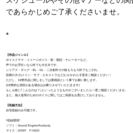
スケジュールやその他マナーなどの関
であらかじめご了承くださいませ。
*
【作品ジャンル
】
ボイスドラマ・イメージボイス・歌・朗読・ナレーターなど。
声でのお手伝いなら何でも大丈夫です。
シリアス・ギャグ・BL・GL・二次創作その他もろもろ何でもござれ。
役柄の大小(メイン・サブ・エキストラなど)にかかわらず是非ご相談ください！
ただし、18禁作品に関しましては要相談という事でお願い致します。
(18禁的な演技がある場合はお断りさせていただきます)
もしも他に｢こんなのは？｣といったようなものがございましたら一度ご相談くださいませ。
また、個人使用のためのボイスに関してはご依頼をお受けしておりません。
【収録方法】
自宅収録のみ可能です。
*収録環境*
ソフト：Sound Engine/Audacity
マイク：SONY F-V620