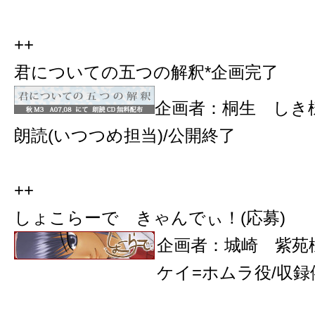
++
君についての五つの解釈*企画完了
企画者：桐生 しき
朗読(いつつめ担当)/公開終了
++
しょこらーで きゃんでぃ！(応募)
企画者：城崎 紫苑
ケイ=ホムラ役/収