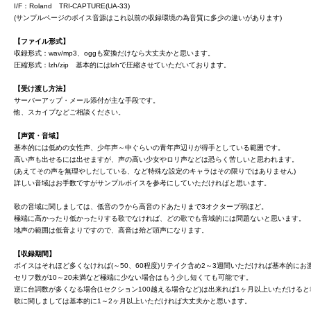
I/F：Roland TRI-CAPTURE(UA-33)
(サンプルページのボイス音源はこれ以前の収録環境の為音質に多少の違いがあります)
【ファイル形式】
収録形式：wav/mp3、oggも変換だけなら大丈夫かと思います。
圧縮形式：lzh/zip 基本的にはlzhで圧縮させていただいております。
【受け渡し方法】
サーバーアップ・メール添付が主な手段です。
他、スカイプなどご相談ください。
【声質・音域】
基本的には低めの女性声、少年声～中ぐらいの青年声辺りが得手としている範囲です。
高い声も出せるには出せますが、声の高い少女やロリ声などは恐らく苦しいと思われます。
(あえてその声を無理やしだしている、など特殊な設定のキャラはその限りではありません)
詳しい音域はお手数ですがサンプルボイスを参考にしていただければと思います。
歌の音域に関しましては、低音のラから高音のドあたりまで3オクターブ弱ほど。
極端に高かったり低かったりする歌でなければ、どの歌でも音域的には問題ないと思います。
地声の範囲は低音よりですので、高音は殆ど頭声になります。
【収録期間】
ボイスはそれほど多くなければ(～50、60程度)リテイク含め2～3週間いただければ基本的にお
セリフ数が10～20未満など極端に少ない場合はもう少し短くても可能です。
逆に台詞数が多くなる場合(1セクション100越える場合など)は出来れば1ヶ月以上いただける
歌に関しましては基本的に1～2ヶ月以上いただければ大丈夫かと思います。