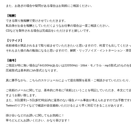
また、お急ぎの場合や疑問がある場合はお気軽にご相談ください。
【報酬
】
できる限り無報酬で受けさせていただきます。
私自身がお金を報酬としていただくようなお仕事の場合は一度ご相談ください。
CDなどを製作される場合は完成品をいただけますと嬉しいです。
【リテイク】
依頼者様が満足されるまで取り組ませていただきたいと思いますので、何度でも出してくださ
それもまた後の為の勉強になると思いますので、解釈・リップノイズ・イントネーション・滑
【備考】
ご指定が特に無い場合は｢44100Hz(あるいは22050Hz)・16bit・モノラル・mp3形式｣のも
圧縮形式は基本的にlzh形式となります。
真に勝手ながら、こちらのスケジュールによって提出期限を延長・ご相談させていただいたり
ご依頼のメールに関しては、基本的に件名に｢依頼｣ということを明記していただき、本文にて
すようお願い致します。
また、3日(通常)～5日(多忙時)以内に返答のない場合メール事故が考えられますのでお手数で
Twitterのリプライなどで確認や送信連絡いただけるとより早く対応できることがあります。
掛け合いなどのお誘いに関してもお気軽に！
寧ろどんどんお誘いください、かなり喜びます！